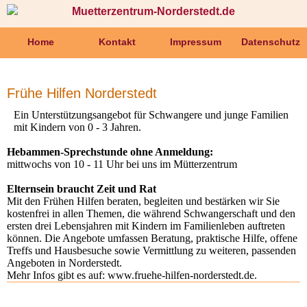
Muetterzentrum-Norderstedt.de
Navigation
Navigation
überspringen
Home
Kontakt
Impressum
Datenschutz
Wir
überspringen
über
uns
Der
Frühe Hilfen Norderstedt
Verein
Mitglied
Ein Unterstützungsangebot für Schwangere und junge Familien
werden
mit Kindern von 0 - 3 Jahren.
Der
Vorstand
Hebammen-Sprechstunde ohne Anmeldung:
Offener
mittwochs von 10 - 11 Uhr bei uns im Mütterzentrum
Treff
Mädchenzeit
Elternsein braucht Zeit und Rat
Unsere
Mit den Frühen Hilfen beraten, begleiten und bestärken wir Sie
Angebote
kostenfrei in allen Themen, die während Schwangerschaft und den
Geburtsvorbereitungskurse
ersten drei Lebensjahren mit Kindern im Familienleben auftreten
für
können. Die Angebote umfassen Beratung, praktische Hilfe, offene
Babys
Treffs und Hausbesuche sowie Vermittlung zu weiteren, passenden
-
Angeboten in Norderstedt.
Spielgruppen
Mehr Infos gibt es auf: www.fruehe-hilfen-norderstedt.de.
für
Babys
-