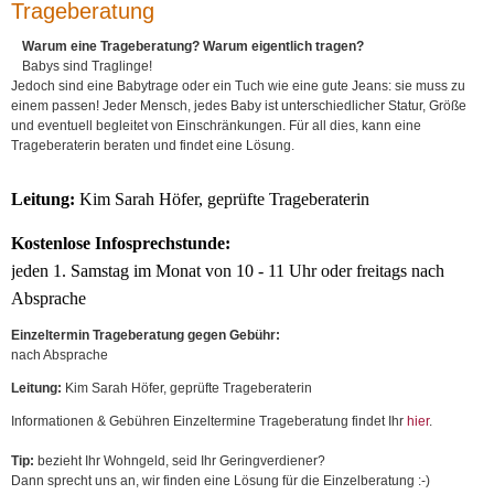
Trageberatung
PEKiP
für
Warum eine Trageberatung?
Warum eigentlich tragen?
Babys
Babys sind Traglinge!
-
Jedoch sind eine Babytrage oder ein Tuch wie eine gute Jeans: sie muss zu
Babymassage
einem passen! Jeder Mensch, jedes Baby ist unterschiedlicher Statur, Größe
für
und eventuell begleitet von Einschränkungen. Für all dies, kann eine
Kleinkinder
Trageberaterin beraten und findet eine Lösung.
Vorschule
für
Schüler
Leitung:
Kim Sarah Höfer, geprüfte Trageberaterin
für
Väter
Kostenlose Infosprechstunde:
für
jeden 1. Samstag im Monat von 10 - 11 Uhr oder freitags nach
Eltern
und
Absprache
Großeltern
1.
Einzeltermin Trageberatung gegen Gebühr:
Hilfe
nach Absprache
am
Leitung:
Kim Sarah Höfer, geprüfte Trageberaterin
Kind/Baby
Kreatives
Informationen & Gebühren Einzeltermine Trageberatung findet Ihr
hier
.
Sprachkurse
Sportkurse
Tip:
bezieht Ihr Wohngeld, seid Ihr Geringverdiener?
Beratung
Dann sprecht uns an, wir finden eine Lösung für die Einzelberatung :-)
Selbsthilfegruppen