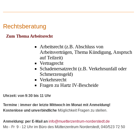
Sternenkinder
Treff
für
Eltern
Rechtsberatung
mit
Kindern
Zum Thema Arbeitsrecht
mit
Behinderung
Arbeitsrecht (z.B. Abschluss von
Unsere
Arbeitsverträgen, Thema Kündigung, Anspruch
Märkte
auf Teilzeit)
Galerie
Vertragrecht
25
Schadenersatzrecht (z.B. Verkehrsunfall oder
Jahre
Schmerzensgeld)
Müze
Verkehrsrecht
35
Fragen zu Hartz IV-Bescheide
Jahre
Müze
Uhrzeit: von 9:30 bis 11 Uhr
Unsere
Kurse
Termine : immer der letzte Mittwoch im Monat mit Anmeldung!
Unsere
Kostenlose und unverbindliche
Möglichkeit Fragen zu stellen.
Märkte
Schulferienbetreuung
Anmeldung: per E-Mail an
info@muetterzentrum-norderstedt.de
Stellenanzeigen
Mo - Fr 9 - 12 Uhr im Büro des Mütterzentrum Norderstedt, 040/523 72 50
Gutscheine
Nachhaltigkeit